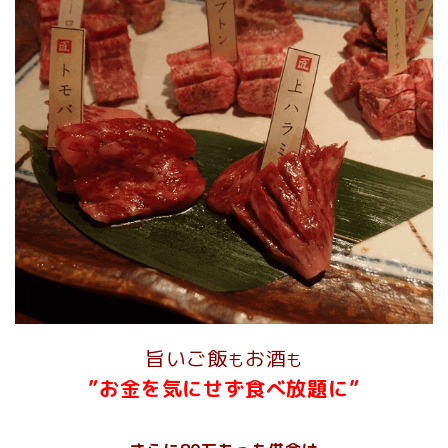
旨いご飯
お酒
も
も
”お金を気にせず食べ放題に”