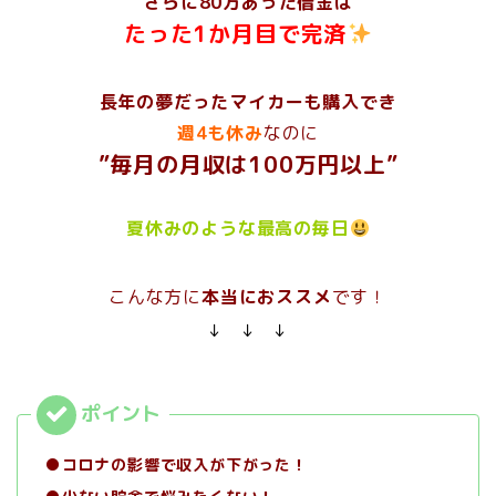
さらに80万あった借金は
たった1か月目で完済
長年の夢だったマイカーも購入でき
週4も休み
なのに
”毎月の月収は100万円以上”
夏休みのような最高の毎日
こんな方に
本当におススメ
です！
↓ ↓ ↓
●コロナの影響で収入が下がった！