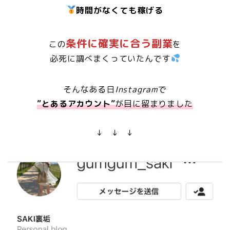
時間がなくても稼げる
条件に確実に合う副業
この
を
必死に調べまくっていたんです
そんなある日
Instagram
で
”とあるアカウント”
が目に留まりました
↓ ↓ ↓