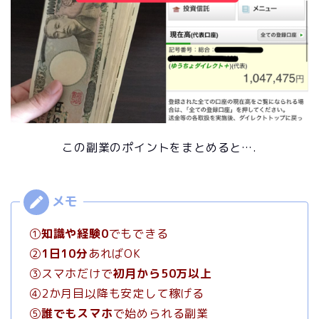
この副業のポイントをまとめると….
①
知識や経験0
でもできる
②
1日10分
あればOK
③スマホだけで
初月から50万以上
④2か月目以降も安定して稼げる
⑤
誰でもスマホ
で始められる副業