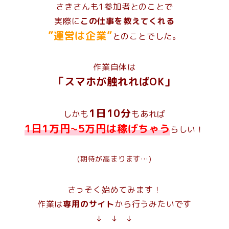
さきさんも1参加者とのことで
実際に
この仕事を教えてくれる
”運営は企業”
とのことでした。
作業自体は
「スマホが触れればOK」
1日10分
しかも
もあれば
1日1万円~5万円は稼げちゃう
らしい！
(期待が高まります…)
さっそく始めてみます！
作業は
専用のサイト
から行うみたいです
↓ ↓ ↓