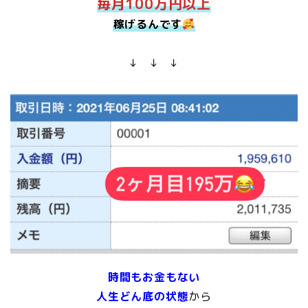
毎月100万円以上
稼げるんです
↓ ↓ ↓
時間もお金もない
人生どん底の状態
から