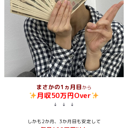
まさかの1ヵ月目
から
月収50万円Over
↓ ↓ ↓
しかも2か月、3か月目も安定して