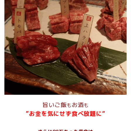
旨いご飯
お酒
も
も
”お金を気にせず食べ放題に”