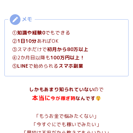
①
知識や経験0
でもできる
②
1日10分
あればOK
③スマホだけで
初月から80万以上
④2か月目以降も
100万円以上！
⑤
LINE
で始められる
スマホ副業
しかもあまり知られていない
ので
本当に
今が稼ぎ時
なんです
「もうお金で悩みたくない」
「今すぐにでも稼いでみたい」
「最初は不安だから教えてもらいたい」