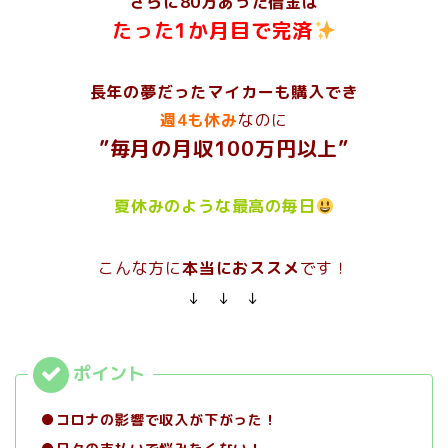
さらに80万あった借金は
たった1か月目で完済
長年の夢だったマイカーも購入でき
週4も休み
なのに
”毎月の月収100万円以上”
夏休みのような最高の毎日
こんな方に
本当におススメ
です！
↓ ↓ ↓
●コロナの影響で収入が下がった！