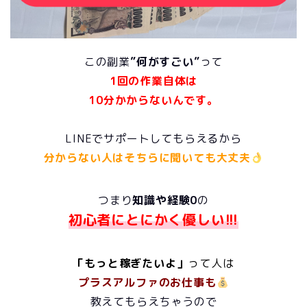
この副業
”何がすごい”
って
1回の作業自体は
10分かからないん
です。
LINEでサポートしてもらえるから
分からない人はそちらに聞いても大丈夫
つまり
知識や経験0
の
初心者にとにかく優しい!!!
「もっと稼ぎたいよ」
って人
は
プラスアルファのお仕事も
教えてもらえちゃうので