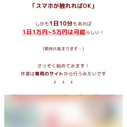
「スマホが触れればOK」
1日10分
しかも
もあれば
1日1万円~5万円は可能
らしい！
(期待が高まります…)
さっそく始めてみます！
作業は
専用のサイト
から行うみたいです
↓ ↓ ↓