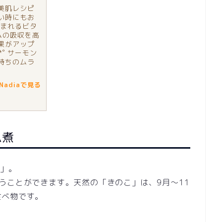
美肌レシピ
い時にもお
含まれるビタ
ムの吸収を高
果がアップ
*˚ サーモン
持ちのムラ
adiaで見る
ム煮
こ」。
うことができます。天然の「きのこ」は、9月～11
食べ物です。