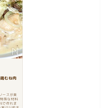
と鶏むね肉
ソースが楽
か特殊な材料
料で作れま
れ実は以前ま