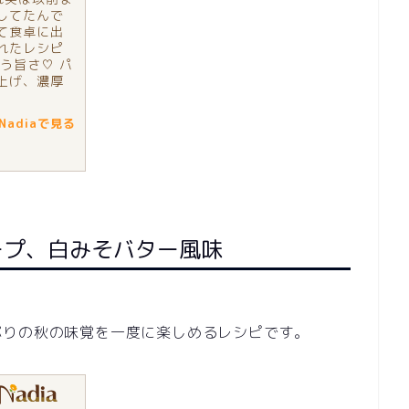
してたんで
て食卓に出
れたレシピ
う旨さ♡ パ
上げ、濃厚
adiaで見る
ープ、白みそバター風味
ぷりの秋の味覚を一度に楽しめるレシピです。