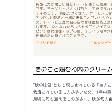
抗酸化力が嬉しい鮭とトマトを使った健康・
です。ヨーグルトがさっぱりとして食欲がな
すすめです。 美肌だけでなく、サーモンに
ミンDは乳製品と一緒に摂ることでカルシウ
め、トマトと玉葱の組み合わせは血栓防止効
します。 ✩.*˚なないろレシピ®️アドバイス✩.
ピンクは女性性アップの色。イライラ感や気
を鎮めたい時にオススメです。
アプリで開く
このレシピをN
きのこと鶏むね肉のクリー
”秋の味覚”として親しまれている「きの
栽培されているものが多いため、1年中買
月頃に旬を迎えるものが多く、秋が旬の