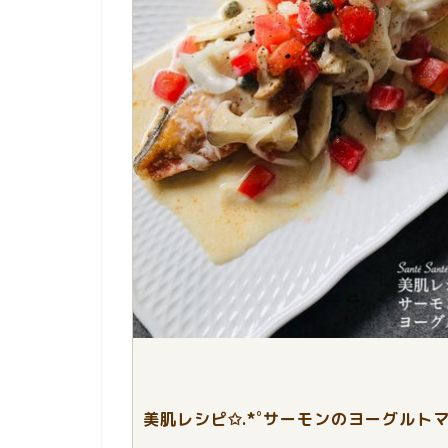
美肌レシピ✩.*˚サーモンのヨーグルト