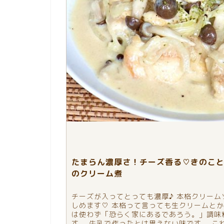
たまらん濃厚さ！チーズ香る♡きのこ
のクリーム煮
チーズが入ってとっても濃厚♪ 本格クリーム
しめます♡ 本格って言っても生クリームと
は使わず「恐らく家にあるであろう。」調味
す。 牛乳で作ったとは思えない味です。 こ