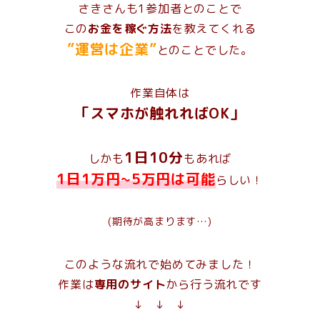
さきさんも1参加者とのことで
この
お金を稼ぐ方法
を教えてくれる
”運営は企業”
とのことでした。
作業自体は
「スマホが触れればOK」
1日10分
しかも
もあれば
1日1万円~5万円は可能
らしい！
(期待が高まります…)
このような流れで始めてみました！
作業は
専用のサイト
から行う流れです
↓ ↓ ↓