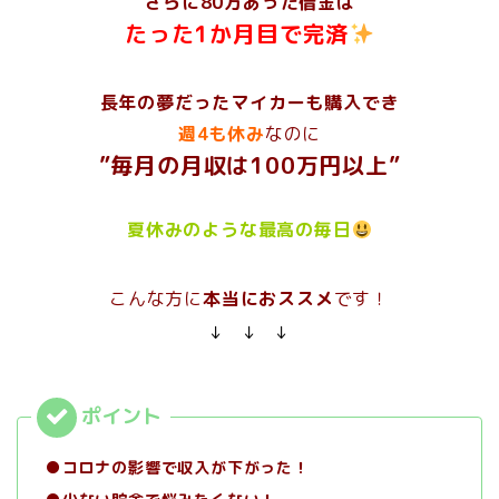
さらに80万あった借金は
たった1か月目で完済
長年の夢だったマイカーも購入でき
週4も休み
なのに
”毎月の月収は100万円以上”
夏休みのような最高の毎日
こんな方に
本当におススメ
です！
↓ ↓ ↓
●コロナの影響で収入が下がった！