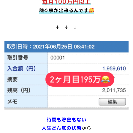
毎月100万円以上
稼ぐ事が出来るんです
↓ ↓ ↓
時間も貯金もない
人生どん底の状態
から