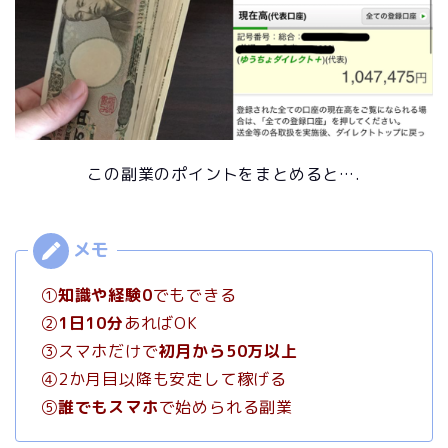
この副業のポイントをまとめると….
①
知識や経験0
でもできる
②
1日10分
あればOK
③スマホだけで
初月から50万以上
④2か月目以降も安定して稼げる
⑤
誰でもスマホ
で始められる副業