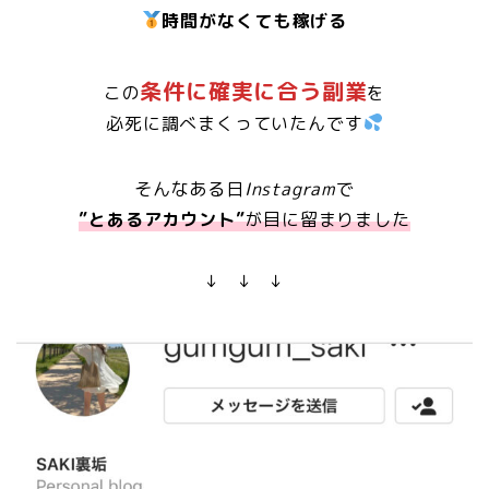
時間がなくても稼げる
条件に確実に合う副業
この
を
必死に調べまくっていたんです
そんなある日
Instagram
で
”とあるアカウント”
が目に留まりました
↓ ↓ ↓