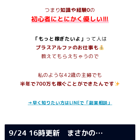
つまり
知識や経験0
の
初心者にとにかく優しい!!!
「もっと稼ぎたいよ」
って人
は
プラスアルファのお仕事も
教えてもらえちゃうので
私のような42歳の主婦でも
半年で700万も稼ぐことができたんです
→早く知りたい方はLINEで「副業相談」
9/24 16時更新 まさかの…