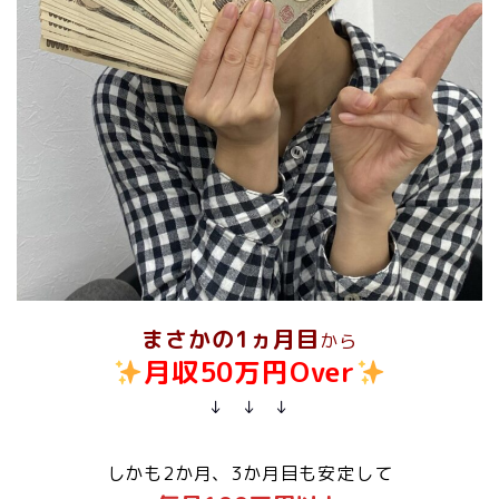
まさかの1ヵ月目
から
月収50万円Over
↓ ↓ ↓
しかも2か月、3か月目も安定して