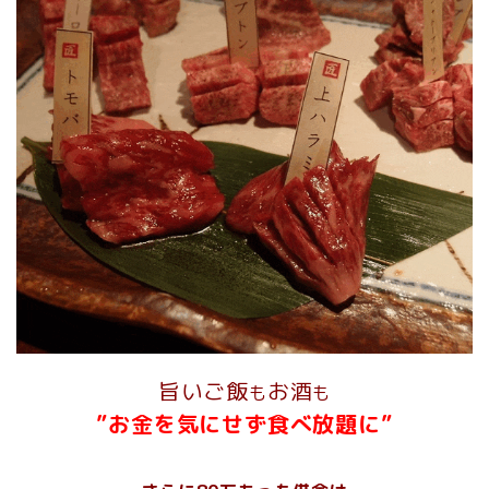
旨いご飯
お酒
も
も
”お金を気にせず食べ放題に”