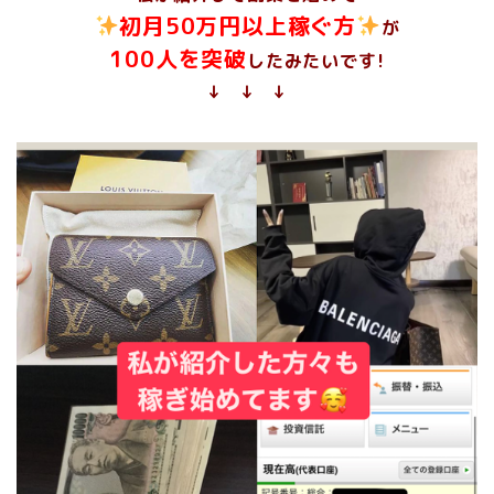
初月50万円以上稼ぐ方
が
100人を突破
したみたいです!
↓ ↓ ↓