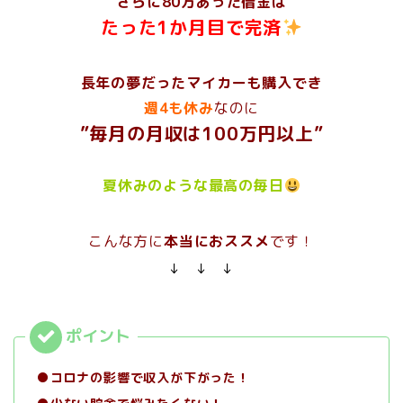
さらに80万あった借金は
たった1か月目で完済
長年の夢だったマイカーも購入でき
週4も休み
なのに
”毎月の月収は100万円以上”
夏休みのような最高の毎日
こんな方に
本当におススメ
です！
↓ ↓ ↓
●コロナの影響で収入が下がった！