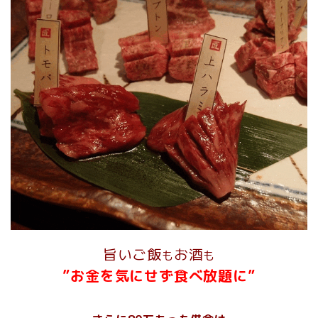
旨いご飯
お酒
も
も
”お金を気にせず食べ放題に”