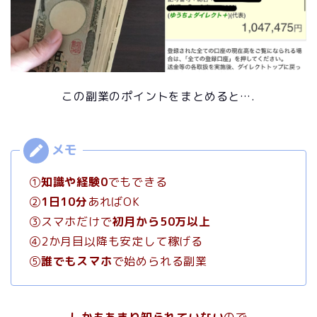
この副業のポイントをまとめると….
①
知識や経験0
でもできる
②
1日10分
あればOK
③スマホだけで
初月から50万以上
④2か月目以降も安定して稼げる
⑤
誰でもスマホ
で始められる副業
しかもあまり知られていない
ので