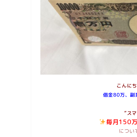
こんに
借金80万、副
”ス
毎月150
につい