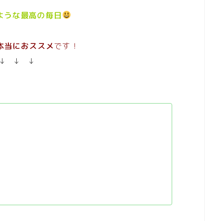
ような最高の毎日
本当におススメ
です！
↓ ↓ ↓