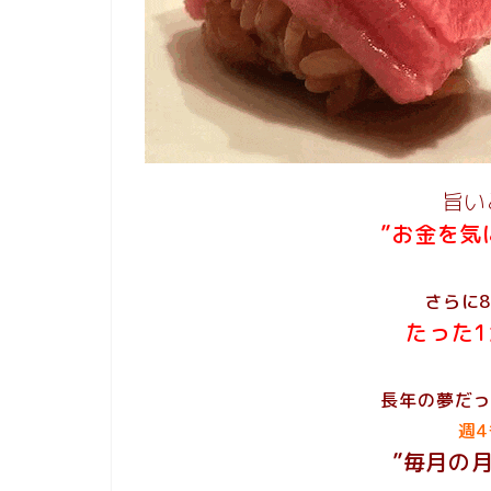
旨い
”お金を気
さらに
たった
長年の夢だ
週
”毎月の月