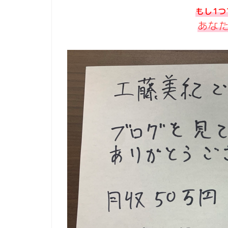
もし1
あな