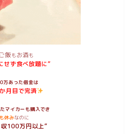
ご飯
お酒
も
も
にせず食べ放題に”
80万あった借金は
1か月目で完済
ったマイカーも購入でき
4も休み
なのに
収100万円以上”