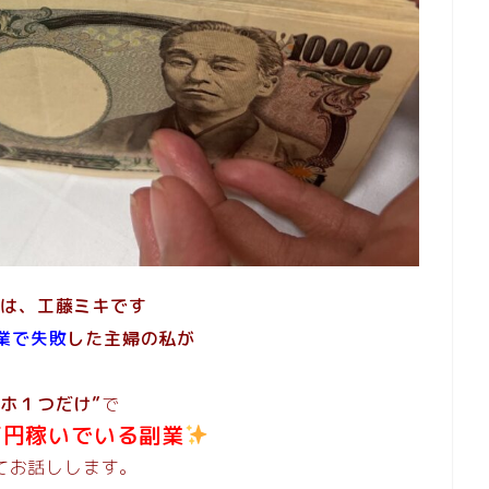
ちは、工藤ミキです
業で失敗
した主婦の私が
マホ１つだけ”
で
万円稼いでいる副業
てお話しします。